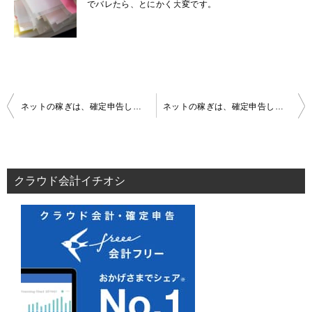
でバレたら、とにかく大変です。
投
ネットの稼ぎは、確定申告してます?(7)バレたら、税務調査は長いよ、それから追加で調査開始
ネットの稼ぎは、確定申告してます?(9) 初心者は、まず何から手につけようか
稿
ナ
ビ
ゲ
クラウド会計イチオシ
ー
シ
ョ
ン