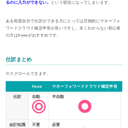
るのに入力ができない。
という状況になってしまいます。
ある程度自分で仕訳ができる方にとっては圧倒的にマネーフォ
ワードクラウド確定申告が良いですし、全くわからない初心者
の方はfreeeがおすすめです。
仕訳まとめ
freee
マネーフォワードクラウド確定申告
弥
仕訳
自動
半自動
手
会計知識
不要
必要
必