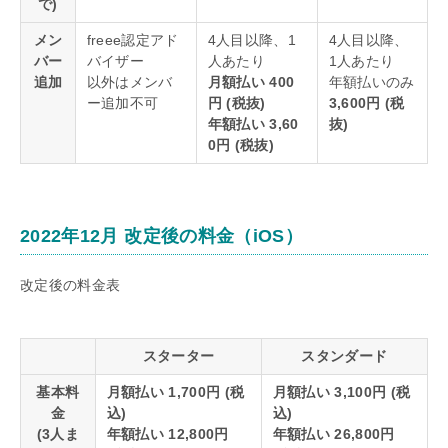
で)
メン
freee認定アド
4人目以降、1
4人目以降、
バー
バイザー
人あたり
1人あたり
追加
以外はメンバ
月額払い 400
年額払いのみ
ー追加不可
円 (税抜)
3,600円 (税
年額払い 3,60
抜)
0円 (税抜)
2022年12月 改定後の料金（iOS）
改定後の料金表
スターター
スタンダード
基本料
月額払い 1,700円 (税
月額払い 3,100円 (税
金
込)
込)
(3人ま
年額払い 12,800円
年額払い 26,800円