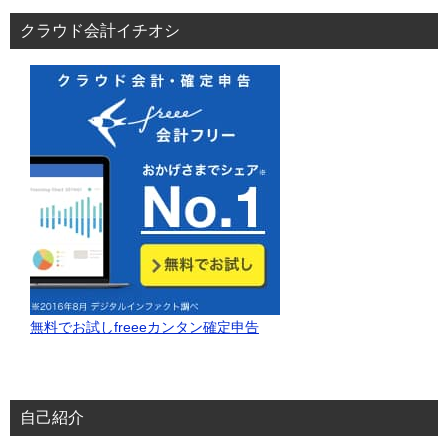
ゲ
クラウド会計イチオシ
ー
シ
ョ
ン
無料でお試しfreeeカンタン確定申告
自己紹介