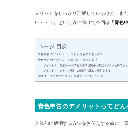
メリットをしっかり理解しているけど、ま
い・・・。という方に向けて今回は
「青色
ページ 目次
青色申告のデメリットってどんなものがあるの？
青色申告のデメリットを解消する２つの方法
ポイント１：開業freeeで青色申告承認関係の書類はサクッと終了さ
ポイント２：クラウド会計で短期間で正しい会計をする
当サイトで人気のクラウド会計ソフトランキング
青色申告のデメリットってどん
具体的に解消する方法をお伝えする前に、