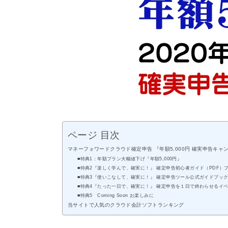
ページ 目次
マネーフォワードクラウド確定申告 『年額5,000円 確実申告キ
■特典1：年額プラン大幅値下げ『年額5,000円』
■特典2『楽しく学んで、確実に！』 確定申告初心者ガイド（PDF）
■特典3『使いこなして、確実に！』 確定申告ツール公式ガイドブッ
■特典4『たった一日で、確実に！』 確定申告を１日で終わらせるイ
■特典5 Coming Soon お楽しみに
当サイトで人気のクラウド会計ソフトランキング