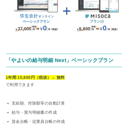
「やよいの給与明細 Next」ベーシックプラン
1年間
15,800
円（税抜）→ 無料
で利用できます
支給額、控除額等の自動計算
給与・賞与明細書の作成
賃金台帳・従業員台帳の作成