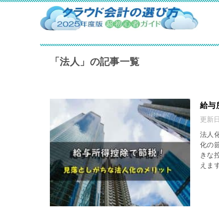
「法人」の記事一覧
給与
更新日 
法人
化の
きな
えます