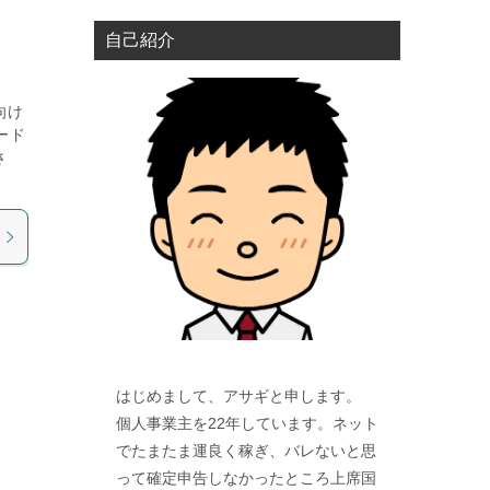
自己紹介
向け
ード
さ
はじめまして、アサギと申します。
個人事業主を22年しています。ネット
でたまたま運良く稼ぎ、バレないと思
って確定申告しなかったところ上席国