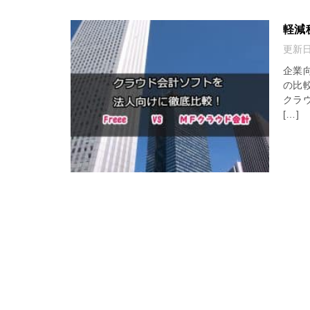
軽減
更新日 
企業
の比
クラ
[…]