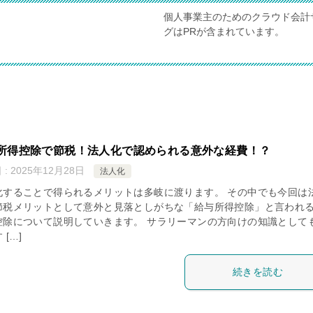
個人事業主のためのクラウド会計
グはPRが含まれています。
所得控除で節税！法人化で認められる意外な経費！？
: 2025年12月28日
法人化
化することで得られるメリットは多岐に渡ります。 その中でも今回は
節税メリットとして意外と見落としがちな「給与所得控除」と言われ
控除について説明していきます。 サラリーマンの方向けの知識として
 […]
続きを読む