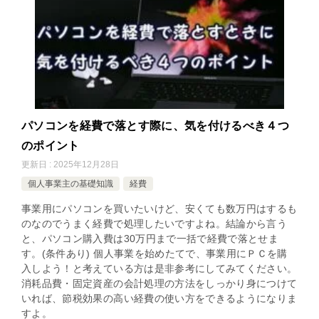
パソコンを経費で落とす際に、気を付けるべき４つ
のポイント
更新日 : 2025年12月28日
個人事業主の基礎知識
経費
事業用にパソコンを買いたいけど、安くても数万円はするも
のなのでうまく経費で処理したいですよね。結論から言う
と、パソコン購入費は30万円まで一括で経費で落とせま
す。(条件あり) 個人事業を始めたてで、事業用にＰＣを購
入しよう！と考えている方は是非参考にしてみてください。
消耗品費・固定資産の会計処理の方法をしっかり身につけて
いれば、節税効果の高い経費の使い方をできるようになりま
すよ。